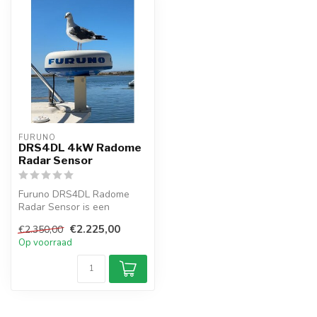
FURUNO
DRS4DL 4kW Radome
Radar Sensor
Furuno DRS4DL Radome
Radar Sensor is een
compacte 19" radome
€2.225,00
€2.350,00
radarantenne voor ...
Op voorraad