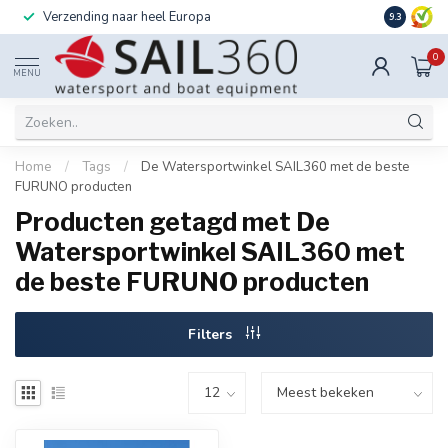
Verzending naar heel Europa
Ook instal
9.3
0
MENU
Home
/
Tags
/
De Watersportwinkel SAIL360 met de beste
FURUNO producten
Producten getagd met De
Watersportwinkel SAIL360 met
de beste FURUNO producten
Filters