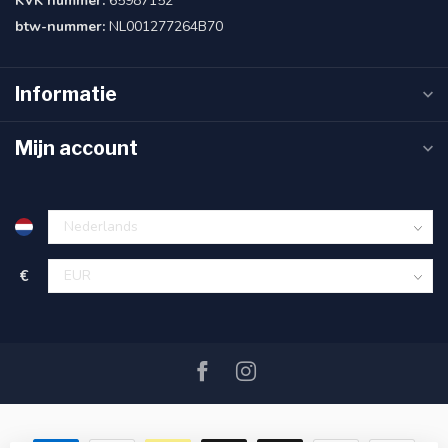
KVK nummer:
65987152
btw-nummer:
NL001277264B70
Informatie
Mijn account
€