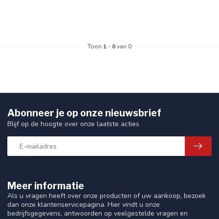
Toon
1
-
0
van 0
Abonneer je op onze nieuwsbrief
Blijf op de hoogte over onze laatste acties
Meer informatie
Als u vragen heeft over onze producten of uw aankoop, bezoek
dan onze klantenservicepagina. Hier vindt u onze
bedrijfsgegevens, antwoorden op veelgestelde vragen en