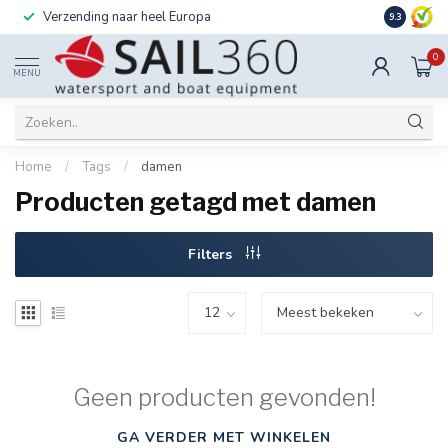
Verzending naar heel Europa
Ook instal
9.3
0
MENU
Home
/
Tags
/
damen
Producten getagd met damen
Filters
Geen producten gevonden!
GA VERDER MET WINKELEN