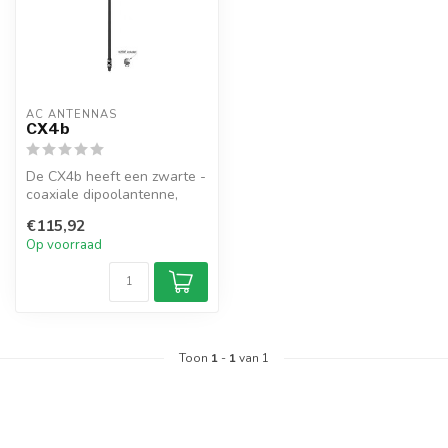
AC ANTENNAS
CX4b
De CX4b heeft een zwarte -
coaxiale dipoolantenne,
UHF-female connector, 1"
€115,92
14TP...
Op voorraad
Toon
1
-
1
van 1