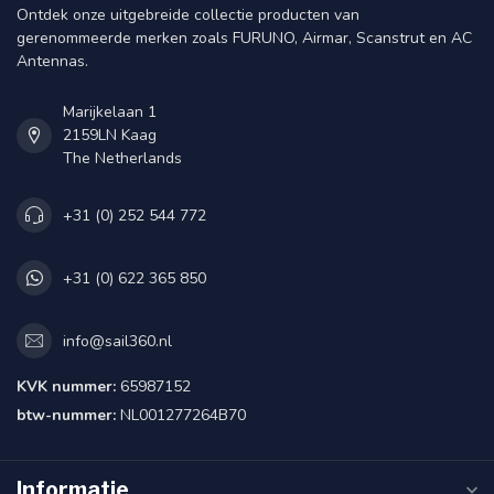
Ontdek onze uitgebreide collectie producten van
gerenommeerde merken zoals FURUNO, Airmar, Scanstrut en AC
Antennas.
Marijkelaan 1
2159LN Kaag
The Netherlands
+31 (0) 252 544 772
+31 (0) 622 365 850
info@sail360.nl
KVK nummer:
65987152
btw-nummer:
NL001277264B70
Informatie