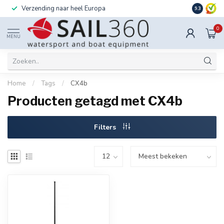
Verzending naar heel Europa
Ook instal
9.3
0
MENU
Home
/
Tags
/
CX4b
Producten getagd met CX4b
Filters