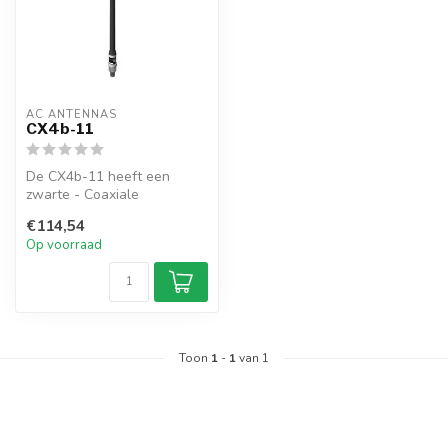
AC ANTENNAS
CX4b-11
De CX4b-11 heeft een
zwarte - Coaxiale
dipoolantenne, UHF-female
€114,54
connector, 1" 1...
Op voorraad
Toon
1
-
1
van 1