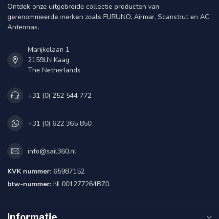
Ontdek onze uitgebreide collectie producten van
gerenommeerde merken zoals FURUNO, Airmar, Scanstrut en AC
Antennas.
Marijkelaan 1
2159LN Kaag
The Netherlands
+31 (0) 252 544 772
+31 (0) 622 365 850
info@sail360.nl
KVK nummer:
65987152
btw-nummer:
NL001277264B70
Informatie