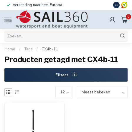
Verzending naar heel Europa
Ook instal
9.3
0
MENU
Home
/
Tags
/
CX4b-11
Producten getagd met CX4b-11
Filters