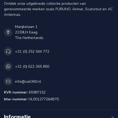
Ontdek onze uitgebreide collectie producten van
gerenommeerde merken zoals FURUNO, Airmar, Scanstrut en AC
Antennas.
Marijkelaan 1
2159LN Kaag
The Netherlands
+31 (0) 252 544 772
+31 (0) 622 365 850
info@sail360.nl
KVK nummer:
65987152
btw-nummer:
NL001277264B70
Informatie