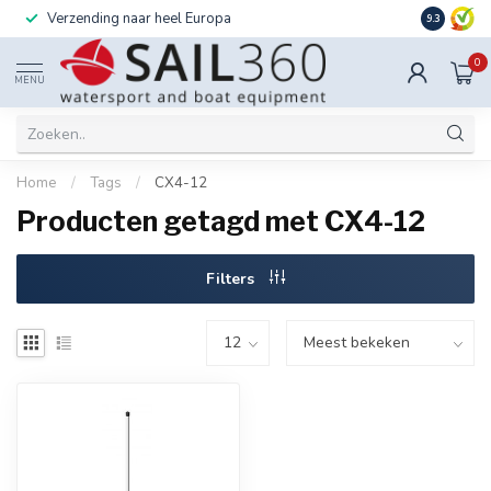
Verzending naar heel Europa
Ook instal
9.3
0
MENU
Home
/
Tags
/
CX4-12
Producten getagd met CX4-12
Filters