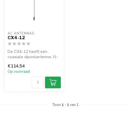
AC ANTENNAS
CX4-12
De CX4-12 heeft een
coaxiale dipoolantenne, N-
female connector, 1" 14TPI
€114,54
male, e...
Op voorraad
Toon
1
-
1
van 1