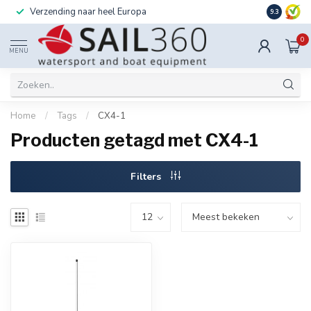
Verzending naar heel Europa
Ook instal
9.3
0
MENU
Home
/
Tags
/
CX4-1
Producten getagd met CX4-1
Filters