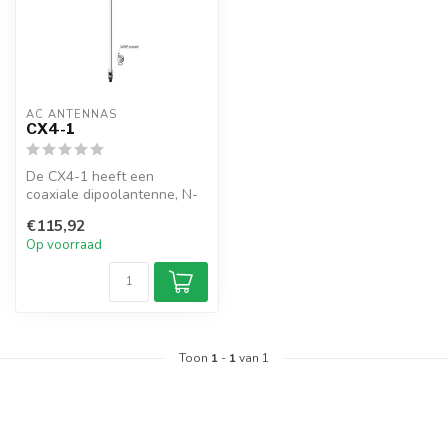
AC ANTENNAS
CX4-1
De CX4-1 heeft een
coaxiale dipoolantenne, N-
female connector, 1" 14TPI
€115,92
mannelij...
Op voorraad
Toon
1
-
1
van 1