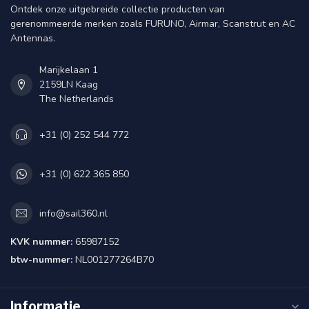
Ontdek onze uitgebreide collectie producten van
gerenommeerde merken zoals FURUNO, Airmar, Scanstrut en AC
Antennas.
Marijkelaan 1
2159LN Kaag
The Netherlands
+31 (0) 252 544 772
+31 (0) 622 365 850
info@sail360.nl
KVK nummer:
65987152
btw-nummer:
NL001277264B70
Informatie