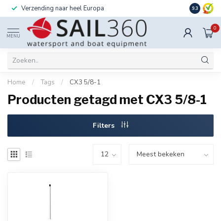
nding naar heel Europa
Ook installatie mogelijk
9.3
0
MENU
Home
/
Tags
/
CX3 5/8-1
Producten getagd met CX3 5/8-1
Filters