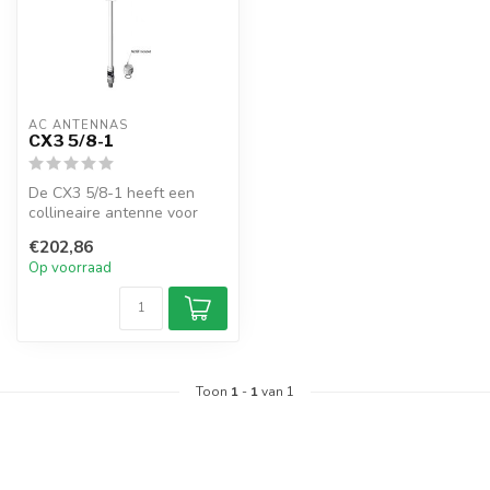
AC ANTENNAS
CX3 5/8-1
De CX3 5/8-1 heeft een
collineaire antenne voor
zwaar gebruik, N-female
€202,86
connecto...
Op voorraad
Toon
1
-
1
van 1