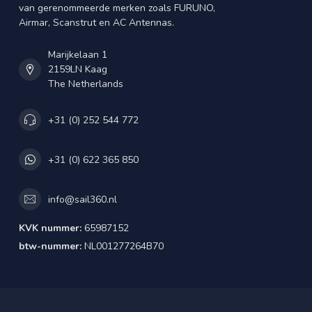
van gerenommeerde merken zoals FURUNO,
Airmar, Scanstrut en AC Antennas.
Marijkelaan 1
2159LN Kaag
The Netherlands
+31 (0) 252 544 772
+31 (0) 622 365 850
info@sail360.nl
KVK nummer:
65987152
btw-nummer:
NL001277264B70