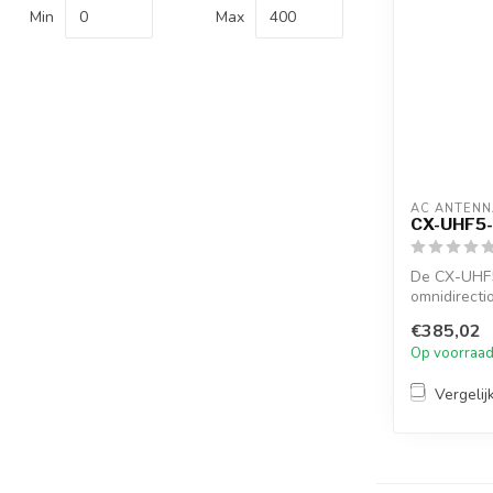
Min
Max
AC ANTENN
CX-UHF5
De CX-UHF
omnidirecti
female conne
€385,02
Op voorraa
Vergelij