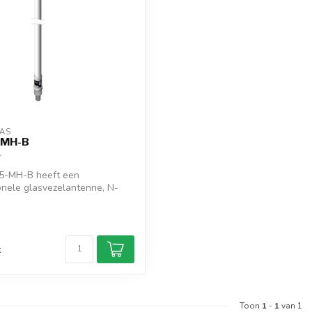
AS
-MH-B
5-MH-B heeft een
onele glasvezelantenne, N-
ctor,...
d
k
Toon
1
-
1
van 1