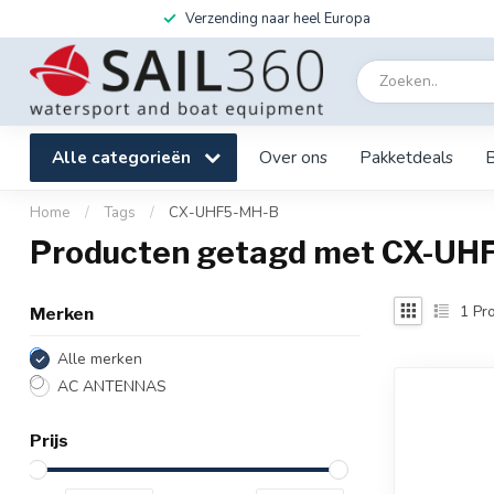
Verzending naar heel Europa
Alle categorieën
Over ons
Pakketdeals
Home
/
Tags
/
CX-UHF5-MH-B
Producten getagd met CX-UH
1
Pro
Merken
Alle merken
AC ANTENNAS
Prijs