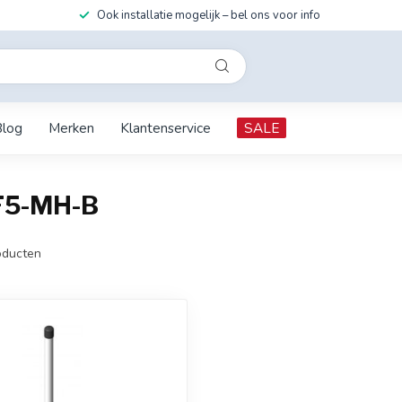
Ook installatie mogelijk – bel ons voor info
Blog
Merken
Klantenservice
SALE
F5-MH-B
ducten