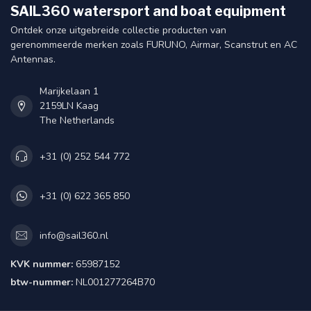
SAIL360 watersport and boat equipment
Ontdek onze uitgebreide collectie producten van
gerenommeerde merken zoals FURUNO, Airmar, Scanstrut en AC
Antennas.
Marijkelaan 1
2159LN Kaag
The Netherlands
+31 (0) 252 544 772
+31 (0) 622 365 850
info@sail360.nl
KVK nummer:
65987152
btw-nummer:
NL001277264B70