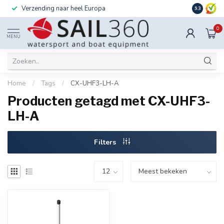
Verzending naar heel Europa
Ook instal
9.3
0
MENU
Home
/
Tags
/
CX-UHF3-LH-A
Producten getagd met CX-UHF3-
LH-A
Filters