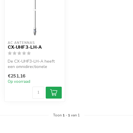
AC ANTENNAS
CX-UHF3-LH-A
De CX-UHF3-LH-A heeft
een omnidirectionele
glasvezelantenne, N-female
€251,16
connector,...
Op voorraad
Toon
1
-
1
van 1