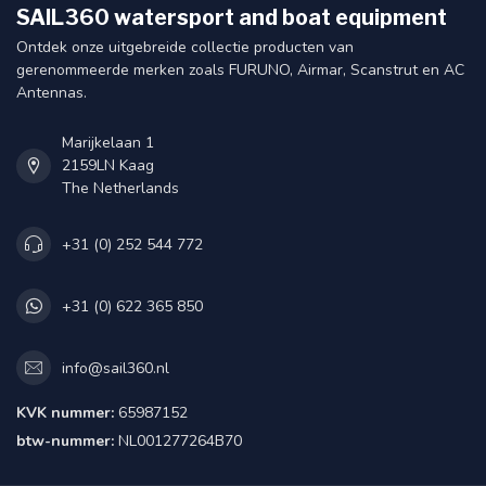
SAIL360 watersport and boat equipment
Ontdek onze uitgebreide collectie producten van
gerenommeerde merken zoals FURUNO, Airmar, Scanstrut en AC
Antennas.
Marijkelaan 1
2159LN Kaag
The Netherlands
+31 (0) 252 544 772
+31 (0) 622 365 850
info@sail360.nl
KVK nummer:
65987152
btw-nummer:
NL001277264B70