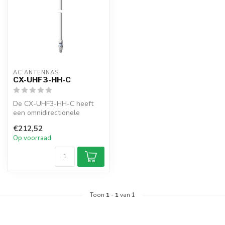
AC ANTENNAS
CX-UHF3-HH-C
De CX-UHF3-HH-C heeft
een omnidirectionele
glasvezelantenne, N-female
€212,52
connector,...
Op voorraad
Toon
1
-
1
van 1