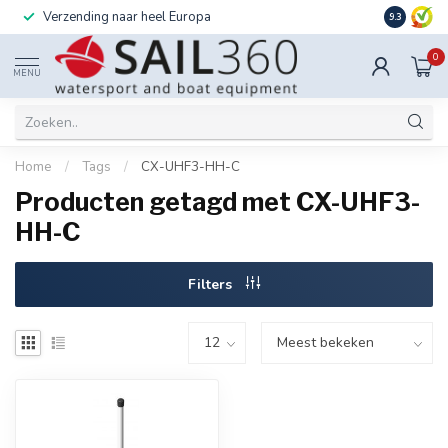
Verzending naar heel Europa
Ook instal
9.3
0
MENU
Home
/
Tags
/
CX-UHF3-HH-C
Producten getagd met CX-UHF3-
HH-C
Filters