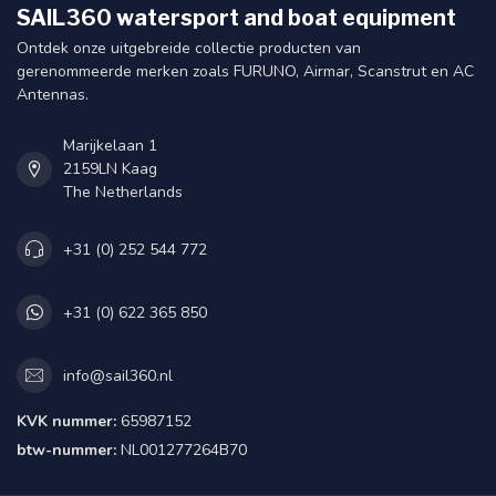
SAIL360 watersport and boat equipment
Ontdek onze uitgebreide collectie producten van
gerenommeerde merken zoals FURUNO, Airmar, Scanstrut en AC
Antennas.
Marijkelaan 1
2159LN Kaag
The Netherlands
+31 (0) 252 544 772
+31 (0) 622 365 850
info@sail360.nl
KVK nummer:
65987152
btw-nummer:
NL001277264B70