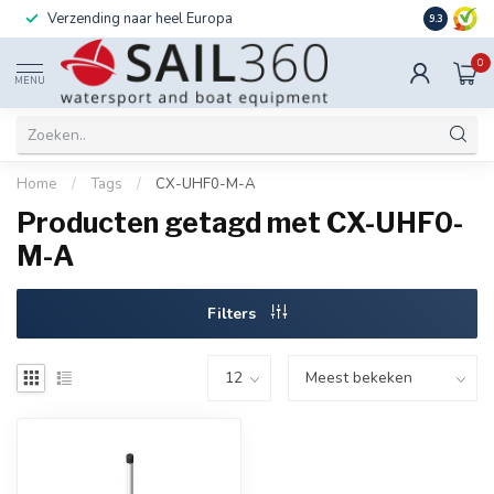
Verzending naar heel Europa
Ook instal
9.3
0
MENU
Home
/
Tags
/
CX-UHF0-M-A
Producten getagd met CX-UHF0-
M-A
Filters