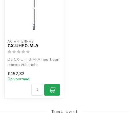
AC ANTENNAS
CX-UHF0-M-A
De CX-UHF0-M-A heeft een
omnidirectionele
glasvezelantenne, N-female
€157,32
connector, ...
Op voorraad
Toon
1
-
1
van 1