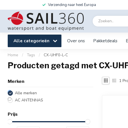
Verzending naar heel Europa
Alle categorieën
Over ons
Pakketdeals
Home
/
Tags
/
CX-UHF0-L-C
Producten getagd met CX-UH
1
Pro
Merken
Alle merken
AC ANTENNAS
Prijs