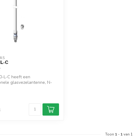
AS
L-C
-L-C heeft een
onele glasvezelantenne, N-
ctor, ...
d
k
Toon
1
-
1
van 1