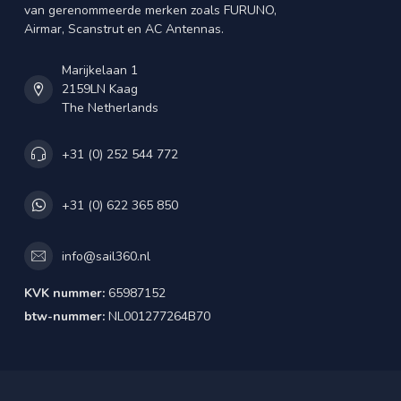
van gerenommeerde merken zoals FURUNO,
Airmar, Scanstrut en AC Antennas.
Marijkelaan 1
2159LN Kaag
The Netherlands
+31 (0) 252 544 772
+31 (0) 622 365 850
info@sail360.nl
KVK nummer:
65987152
btw-nummer:
NL001277264B70