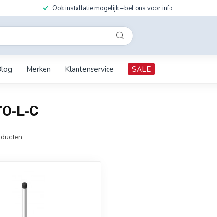
Ook installatie mogelijk – bel ons voor info
Blog
Merken
Klantenservice
SALE
F0-L-C
ducten