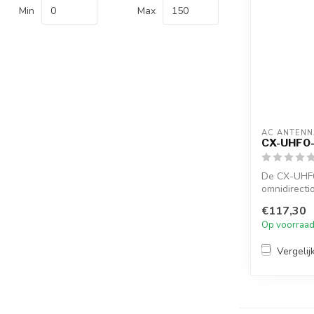
Min
Max
AC ANTENN
CX-UHF0-
De CX-UHF0
omnidirecti
female conne
€117,30
Op voorraa
Vergelij