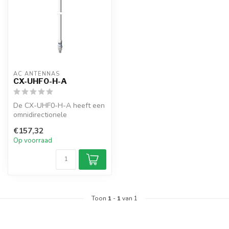
AC ANTENNAS
CX-UHF0-H-A
De CX-UHF0-H-A heeft een
omnidirectionele
glasvezelantenne, N-female
€157,32
connector, ...
Op voorraad
Toon
1
-
1
van 1