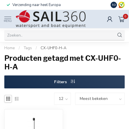
Verzending naar heel Europa
Ook instal
9.3
0
MENU
Home
/
Tags
/
CX-UHF0-H-A
Producten getagd met CX-UHF0-
H-A
Filters