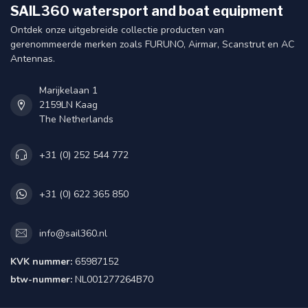
SAIL360 watersport and boat equipment
Ontdek onze uitgebreide collectie producten van
gerenommeerde merken zoals FURUNO, Airmar, Scanstrut en AC
Antennas.
Marijkelaan 1
2159LN Kaag
The Netherlands
+31 (0) 252 544 772
+31 (0) 622 365 850
info@sail360.nl
KVK nummer:
65987152
btw-nummer:
NL001277264B70