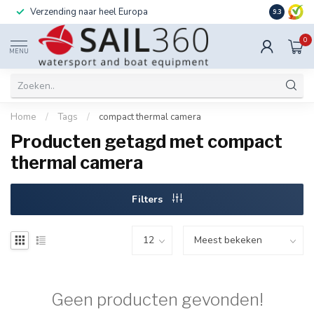
Verzending naar heel Europa
Ook instal
9.3
0
MENU
Home
/
Tags
/
compact thermal camera
Producten getagd met compact
thermal camera
Filters
Geen producten gevonden!