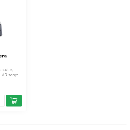
era
olutie,
e AR zorgt