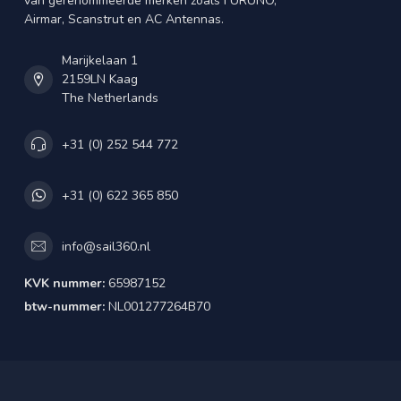
van gerenommeerde merken zoals FURUNO,
Airmar, Scanstrut en AC Antennas.
Marijkelaan 1
2159LN Kaag
The Netherlands
+31 (0) 252 544 772
+31 (0) 622 365 850
info@sail360.nl
KVK nummer:
65987152
btw-nummer:
NL001277264B70