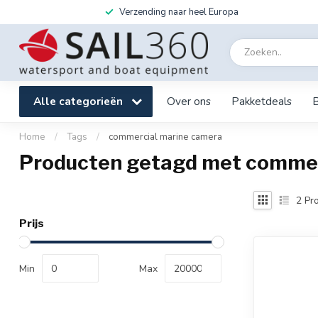
Verzending naar heel Europa
Alle categorieën
Over ons
Pakketdeals
Home
/
Tags
/
commercial marine camera
Producten getagd met commer
2
Pro
Prijs
Min
Max