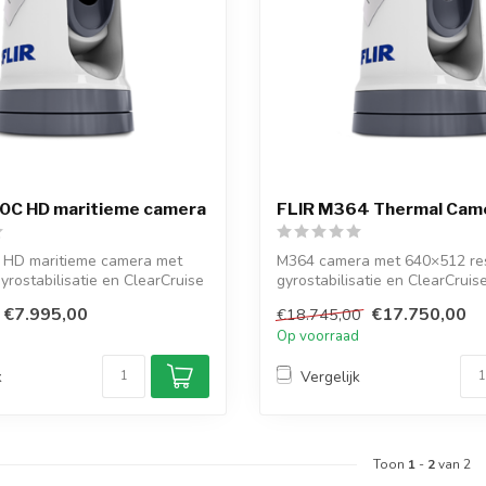
0C HD maritieme camera
FLIR M364 Thermal Cam
 HD maritieme camera met
M364 camera met 640×512 res
yrostabilisatie en ClearCruise
gyrostabilisatie en ClearCruis
voor...
€7.995,00
€17.750,00
€18.745,00
d
Op voorraad
k
Vergelijk
Toon
1
-
2
van 2