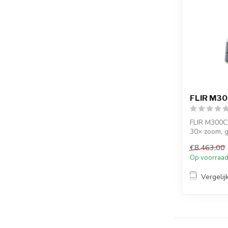
FLIR M30
FLIR M300C
30× zoom, g
AR ...
€8.463,00
Op voorraa
Vergelij