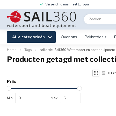
Verzending naar heel Europa
Alle categorieën
Over ons
Pakketdeals
Home
/
Tags
/
collectie-Sail360 Watersport en boat equipment
Producten getagd met collect
0
Pro
Prijs
Min
Max