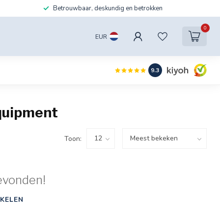
Betrouwbaar, deskundig en betrokken
0
EUR
9.3
equipment
Toon:
evonden!
KELEN