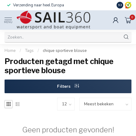
Verzending naar heel Europa
Ook instal
9.3
0
MENU
Home
/
Tags
/
chique sportieve blouse
Producten getagd met chique
sportieve blouse
Filters
Geen producten gevonden!