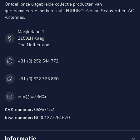
Ontdek onze uitgebreide collectie producten van
gerenommeerde merken zoals FURUNO, Airmar, Scanstrut en AC
Antennas.
Marijkelaan 1
2159LN Kaag
The Netherlands
+31 (0) 252 544 772
+31 (0) 622 365 850
info@sail360.nl
KVK nummer:
65987152
btw-nummer:
NL001277264B70
Informatie