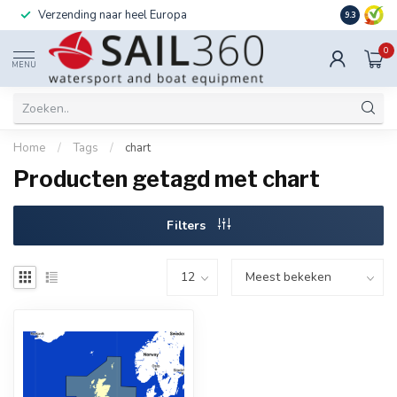
Verzending naar heel Europa
Ook instal
9.3
0
MENU
Home
/
Tags
/
chart
Producten getagd met chart
Filters