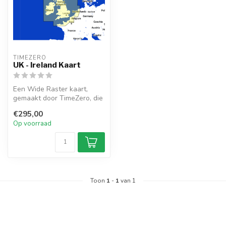
TIMEZERO 
UK - Ireland Kaart
Een Wide Raster kaart,
gemaakt door TimeZero, die
die UK - Ireland gebied.
€295,00
Comp...
Op voorraad
Toon
1
-
1
van 1