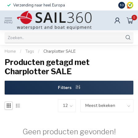
Verzending naar heel Europa
Ook instal
9.3
0
MENU
Home
/
Tags
/
Charplotter SALE
Producten getagd met
Charplotter SALE
Filters
Geen producten gevonden!