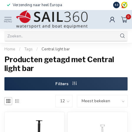
Verzending naar heel Europa
Ook instal
9.3
0
MENU
Home
/
Tags
/
Central light bar
Producten getagd met Central
light bar
Filters