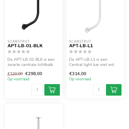
SCANSTRUT
SCANSTRUT
APT-LB-01-BLK
APT-LB-L1
De APT-LB-01-BLK is een
De APT-LB-L1 is een
zwarte centrale lichtbalk
Central light bar met wit
voor alle
LED-licht rondom.
€298,00
€314,00
€320,00
achteroverhellende P...
Op voorraad
Op voorraad