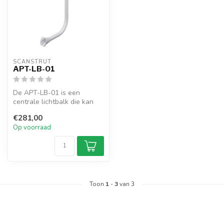
SCANSTRUT
APT-LB-01
De APT-LB-01 is een
centrale lichtbalk die kan
worden gebruikt voor alle
€281,00
achtero...
Op voorraad
Toon
1
-
3
van 3