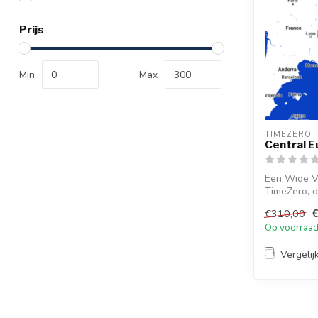
Prijs
Min
Max
TIMEZERO 
Central E
Een Wide V
TimeZero, d
ge...
€310,00
Op voorraa
Vergelij