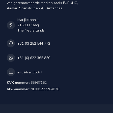
van gerenommeerde merken zoals FURUNO,
Airmar, Scanstrut en AC Antennas.
Marijkelaan 1
2159LN Kaag
The Netherlands
+31 (0) 252 544 772
+31 (0) 622 365 850
info@sail360.nl
KVK nummer:
65987152
btw-nummer:
NL001277264B70