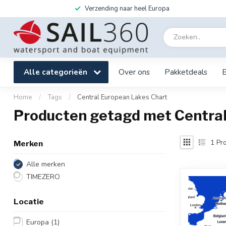
Verzending naar heel Europa
Alle categorieën
Over ons
Pakketdeals
Home
/
Tags
/
Central European Lakes Chart
Producten getagd met Central
1
Pro
Merken
Alle merken
TIMEZERO
Locatie
Europa
(1)