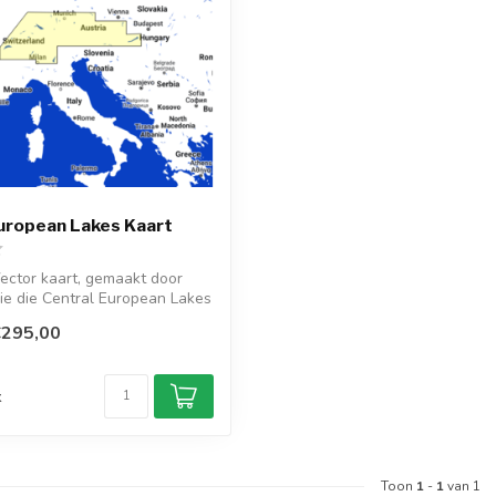
uropean Lakes Kaart
ector kaart, gemaakt door
ie die Central European Lakes
€295,00
d
k
Toon
1
-
1
van 1