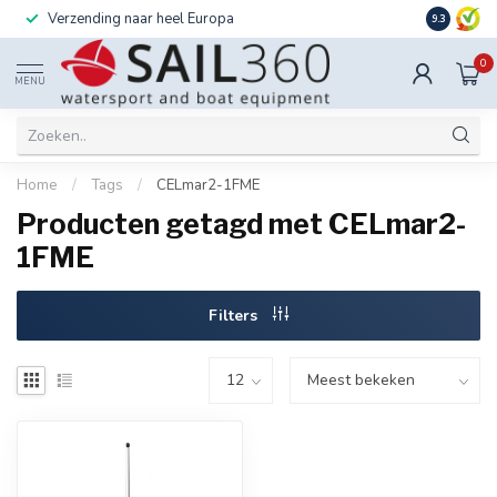
Verzending naar heel Europa
Ook instal
9.3
0
MENU
Home
/
Tags
/
CELmar2-1FME
Producten getagd met CELmar2-
1FME
Filters