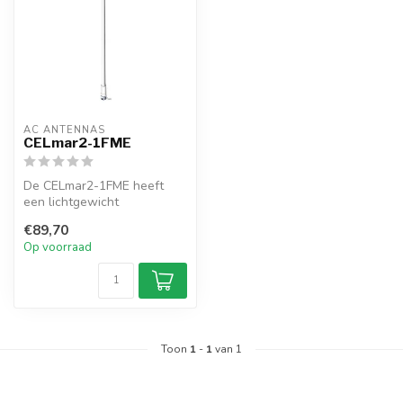
AC ANTENNAS
CELmar2-1FME
De CELmar2-1FME heeft
een lichtgewicht
glasvezelantenne, FME-
€89,70
connector, mannelij...
Op voorraad
Toon
1
-
1
van 1