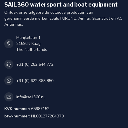
SAIL360 watersport and boat equipment
Ontdek onze uitgebreide collectie producten van
gerenommeerde merken zoals FURUNO, Airmar, Scanstrut en AC
Antennas.
Marijkelaan 1
2159LN Kaag
The Netherlands
+31 (0) 252 544 772
+31 (0) 622 365 850
info@sail360.nl
KVK nummer:
65987152
btw-nummer:
NL001277264B70