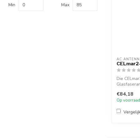
Min
Max
AC ANTENN
CELmar2
Die CELmar2
Glasfaserant
6m RG58...
€84,18
Op voorraa
Vergelij