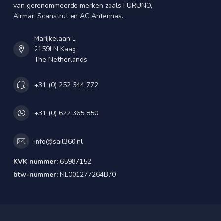
van gerenommeerde merken zoals FURUNO,
Airmar, Scanstrut en AC Antennas.
Marijkelaan 1
2159LN Kaag
The Netherlands
+31 (0) 252 544 772
+31 (0) 622 365 850
info@sail360.nl
KVK nummer:
65987152
btw-nummer:
NL001277264B70