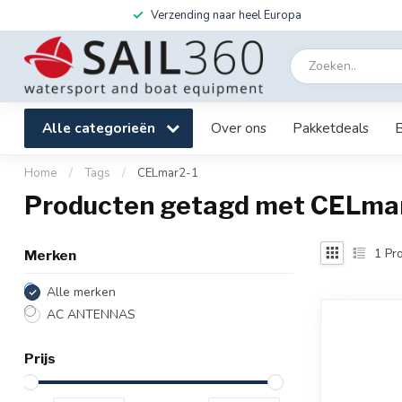
Verzending naar heel Europa
Alle categorieën
Over ons
Pakketdeals
Home
/
Tags
/
CELmar2-1
Producten getagd met CELma
1
Pro
Merken
Alle merken
AC ANTENNAS
Prijs