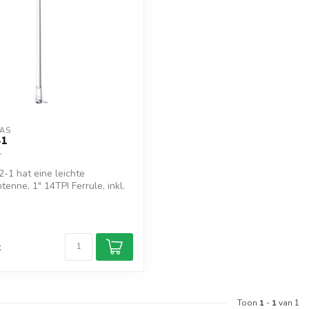
AS
-1
-1 hat eine leichte
enne, 1" 14TPI Ferrule, inkl.
d
k
Toon
1
-
1
van 1