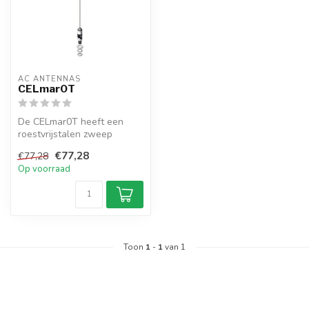
AC ANTENNAS
CELmar0T
De CELmar0T heeft een
roestvrijstalen zweep
antenne, afstembaar +/-
€77,28
€77,28
3MHz binnen ...
Op voorraad
Toon
1
-
1
van 1