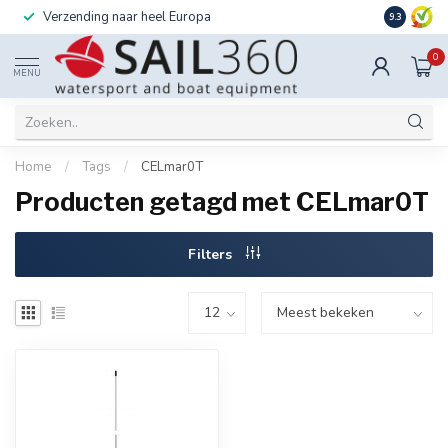
Verzending naar heel Europa
Ook instal
9.3
0
MENU
Home
/
Tags
/
CELmar0T
Producten getagd met CELmar0T
Filters