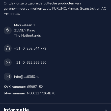
Ontdek onze uitgebreide collectie producten van
gerenommeerde merken zoals FURUNO, Airmar, Scanstrut en AC
Antennas.
Marijkelaan 1
2159LN Kaag
The Netherlands
+31 (0) 252 544 772
+31 (0) 622 365 850
info@sail360.nl
KVK nummer:
65987152
btw-nummer:
NL001277264B70
Informatie