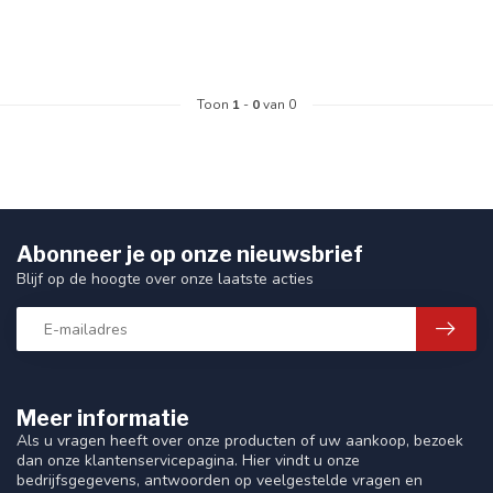
Toon
1
-
0
van 0
Abonneer je op onze nieuwsbrief
Blijf op de hoogte over onze laatste acties
Meer informatie
Als u vragen heeft over onze producten of uw aankoop, bezoek
dan onze klantenservicepagina. Hier vindt u onze
bedrijfsgegevens, antwoorden op veelgestelde vragen en