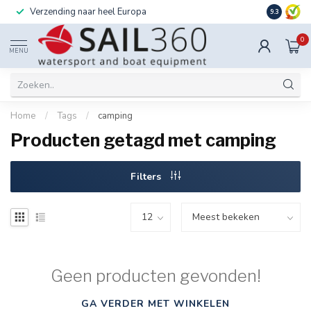
Verzending naar heel Europa
Ook instal
9.3
0
MENU
Home
/
Tags
/
camping
Producten getagd met camping
Filters
Geen producten gevonden!
GA VERDER MET WINKELEN