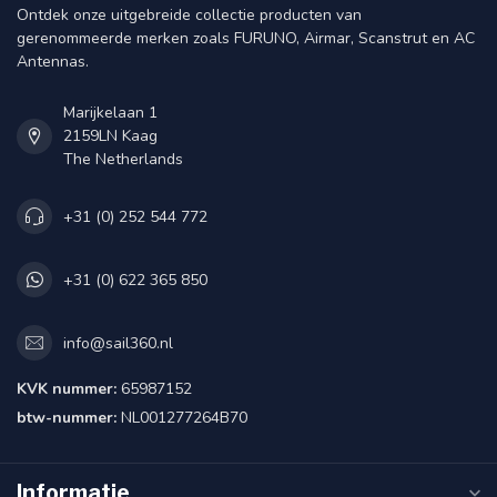
Ontdek onze uitgebreide collectie producten van
gerenommeerde merken zoals FURUNO, Airmar, Scanstrut en AC
Antennas.
Marijkelaan 1
2159LN Kaag
The Netherlands
+31 (0) 252 544 772
+31 (0) 622 365 850
info@sail360.nl
KVK nummer:
65987152
btw-nummer:
NL001277264B70
Informatie