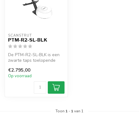
SCANSTRUT
PTM-R2-SL-BLK
De PTM-R2-SL-BLK is een
zwarte taps toelopende
aluminium mast voor
€2.795,00
Starlink en r...
Op voorraad
Toon
1
-
1
van 1