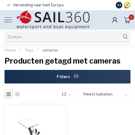
Verzending naar heel Europa
Ook instal
9.3
0
MENU
Home
/
Tags
/
cameras
Producten getagd met cameras
Filters