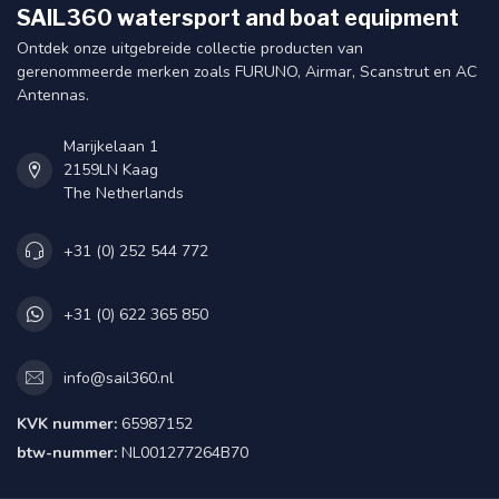
SAIL360 watersport and boat equipment
Ontdek onze uitgebreide collectie producten van
gerenommeerde merken zoals FURUNO, Airmar, Scanstrut en AC
Antennas.
Marijkelaan 1
2159LN Kaag
The Netherlands
+31 (0) 252 544 772
+31 (0) 622 365 850
info@sail360.nl
KVK nummer:
65987152
btw-nummer:
NL001277264B70