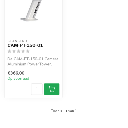
SCANSTRUT
CAM-PT-150-01
De CAM-PT-150-01 Camera
Aluminium PowerTower,
met een hoogte van 150mm
€366,00
(6"), is ...
Op voorraad
Toon
1
-
1
van 1