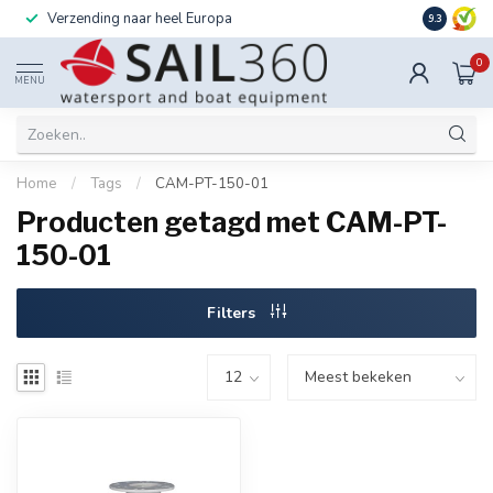
Verzending naar heel Europa
Ook instal
9.3
0
MENU
Home
/
Tags
/
CAM-PT-150-01
Producten getagd met CAM-PT-
150-01
Filters