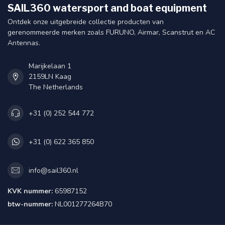
SAIL360 watersport and boat equipment
Ontdek onze uitgebreide collectie producten van
gerenommeerde merken zoals FURUNO, Airmar, Scanstrut en AC
Antennas.
Marijkelaan 1
2159LN Kaag
The Netherlands
+31 (0) 252 544 772
+31 (0) 622 365 850
info@sail360.nl
KVK nummer:
65987152
btw-nummer:
NL001277264B70