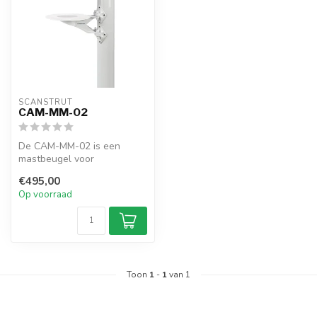
SCANSTRUT
CAM-MM-02
De CAM-MM-02 is een
mastbeugel voor
scheepscamera's. Geschikt
€495,00
voor FLIR M100/M20...
Op voorraad
Toon
1
-
1
van 1