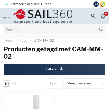
Verzending naar heel Europa
Ook instal
9.3
0
MENU
Home
/
Tags
/
CAM-MM-02
Producten getagd met CAM-MM-
02
Filters