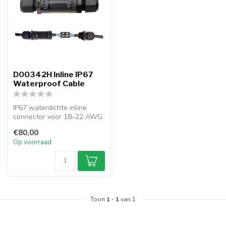
D00342H Inline IP67
Waterproof Cable
IP67 waterdichte inline
connector voor 18–22 AWG
kabels. Eenvoudige,
€80,00
soldeervrij...
Op voorraad
Toon
1
-
1
van 1