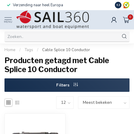
Verzending naar heel Europa
Ook instal
9.3
0
MENU
Home
/
Tags
/
Cable Splice 10 Conductor
Producten getagd met Cable
Splice 10 Conductor
Filters