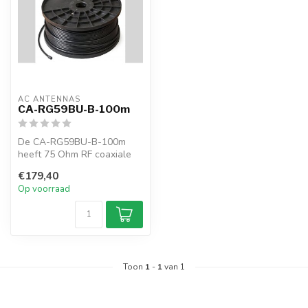
AC ANTENNAS
CA-RG59BU-B-100m
De CA-RG59BU-B-100m
heeft 75 Ohm RF coaxiale
kabel, RG59BU, 100m,
€179,40
zwart, MIL-C-1...
Op voorraad
Toon
1
-
1
van 1