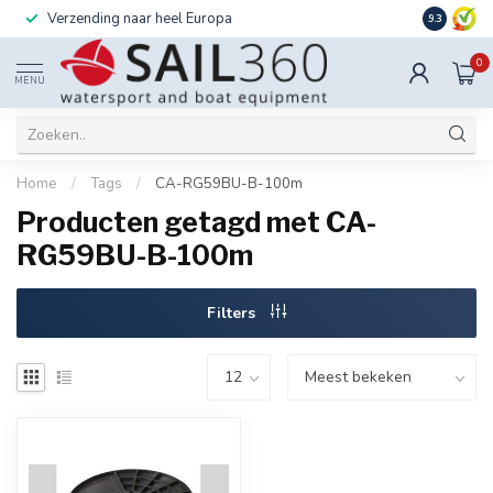
Verzending naar heel Europa
Ook instal
9.3
0
MENU
Home
/
Tags
/
CA-RG59BU-B-100m
Producten getagd met CA-
RG59BU-B-100m
Filters