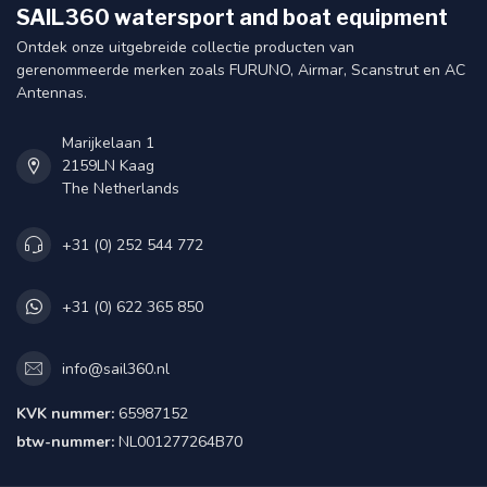
SAIL360 watersport and boat equipment
Ontdek onze uitgebreide collectie producten van
gerenommeerde merken zoals FURUNO, Airmar, Scanstrut en AC
Antennas.
Marijkelaan 1
2159LN Kaag
The Netherlands
+31 (0) 252 544 772
+31 (0) 622 365 850
info@sail360.nl
KVK nummer:
65987152
btw-nummer:
NL001277264B70