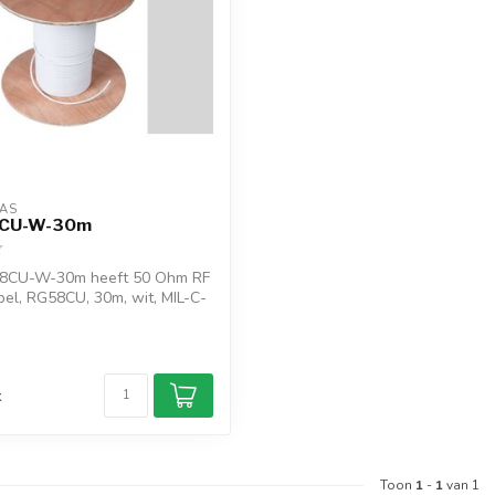
AS
CU-W-30m
8CU-W-30m heeft 50 Ohm RF
bel, RG58CU, 30m, wit, MIL-C-
d
k
Toon
1
-
1
van 1