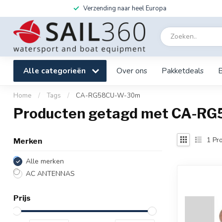
Verzending naar heel Europa
Alle categorieën
Over ons
Pakketdeals
Home
/
Tags
/
CA-RG58CU-W-30m
Producten getagd met CA-R
1
Pro
Merken
Alle merken
AC ANTENNAS
Prijs