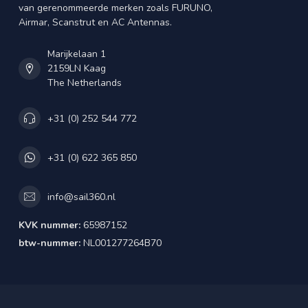
van gerenommeerde merken zoals FURUNO,
Airmar, Scanstrut en AC Antennas.
Marijkelaan 1
2159LN Kaag
The Netherlands
+31 (0) 252 544 772
+31 (0) 622 365 850
info@sail360.nl
KVK nummer:
65987152
btw-nummer:
NL001277264B70