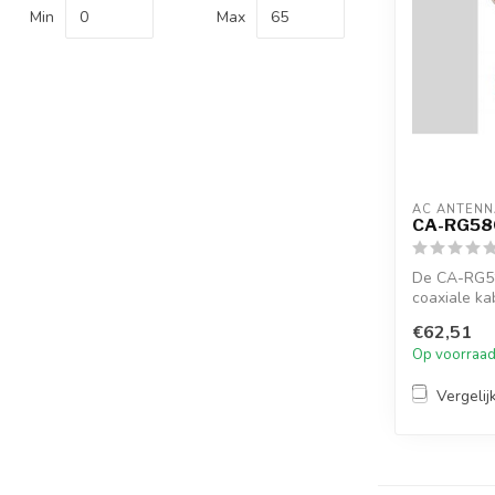
Min
Max
AC ANTENN
CA-RG58
De CA-RG5
coaxiale ka
17F.
€62,51
Op voorraa
Vergelij