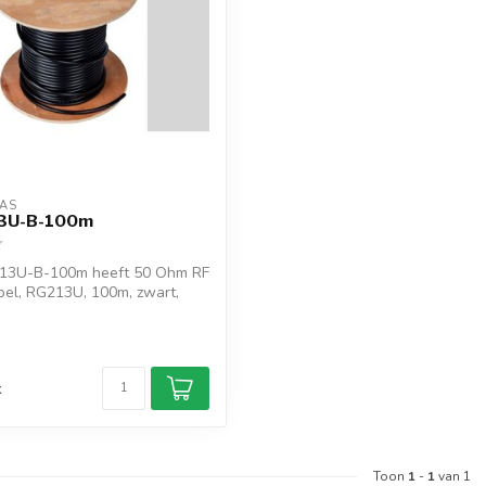
AS
3U-B-100m
13U-B-100m heeft 50 Ohm RF
bel, RG213U, 100m, zwart,
d
k
Toon
1
-
1
van 1