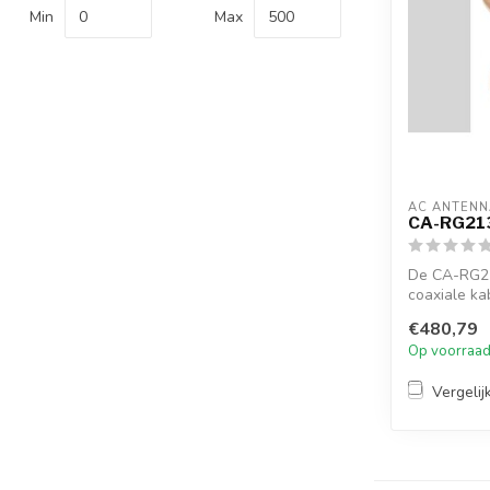
Min
Max
AC ANTENN
CA-RG21
De CA-RG2
coaxiale ka
MIL-C-1...
€480,79
Op voorraa
Vergelij