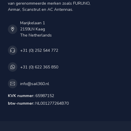
van gerenommeerde merken zoals FURUNO,
Airmar, Scanstrut en AC Antennas.
Marijkelaan 1
2159LN Kaag
The Netherlands
+31 (0) 252 544 772
+31 (0) 622 365 850
info@sail360.nl
KVK nummer:
65987152
btw-nummer:
NL001277264B70