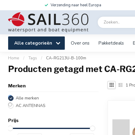
Verzending naar heel Europa
Alle categorieën
Over ons
Pakketdeals
Home
/
Tags
/
CA-RG213U-B-100m
Producten getagd met CA-R
1
Pro
Merken
Alle merken
AC ANTENNAS
Prijs