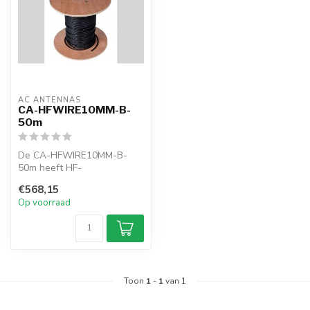
AC ANTENNAS
CA-HFWIRE10MM-B-
50m
De CA-HFWIRE10MM-B-
50m heeft HF-
installatiedraad, 10mm2, Cu
€568,15
vertind, zwart
Op voorraad
Toon
1
-
1
van 1