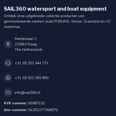
SAIL360 watersport and boat equipment
Ontdek onze uitgebreide collectie producten van
gerenommeerde merken zoals FURUNO, Airmar, Scanstrut en AC
Antennas.
Marijkelaan 1
2159LN Kaag
The Netherlands
+31 (0) 252 544 772
+31 (0) 622 365 850
info@sail360.nl
KVK nummer:
65987152
btw-nummer:
NL001277264B70