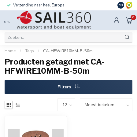
Verzending naar heel Europa
Ook instal
9.3
0
MENU
Home
/
Tags
/
CA-HFWIRE10MM-B-50m
Producten getagd met CA-
HFWIRE10MM-B-50m
Filters