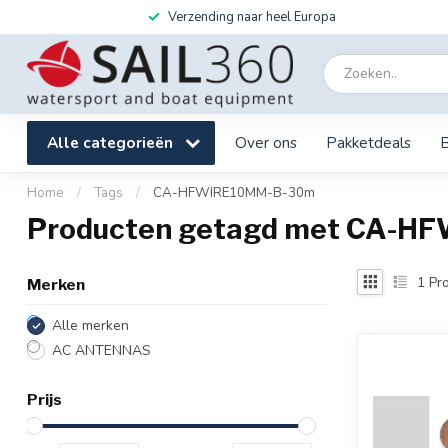
Verzending naar heel Europa
Alle categorieën
Over ons
Pakketdeals
Home
/
Tags
/
CA-HFWIRE10MM-B-30m
Producten getagd met CA-
1
Pro
Merken
Alle merken
AC ANTENNAS
Prijs