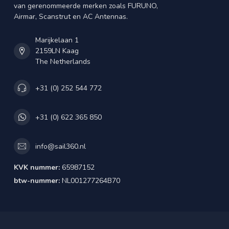
van gerenommeerde merken zoals FURUNO,
Airmar, Scanstrut en AC Antennas.
Marijkelaan 1
2159LN Kaag
The Netherlands
+31 (0) 252 544 772
+31 (0) 622 365 850
info@sail360.nl
KVK nummer:
65987152
btw-nummer:
NL001277264B70