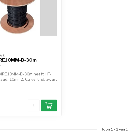
AS
RE10MM-B-30m
IRE10MM-B-30m heeft HF-
draad, 10mm2, Cu vertind, zwart
d
k
Toon
1
-
1
van 1