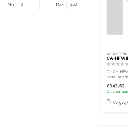
Min
Max
AC ANTENN
CA-HFWI
De CA-HFW
installatie
€343,62
Op voorraa
Vergelij