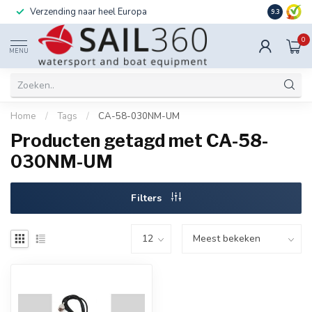
Verzending naar heel Europa
Ook instal
9.3
0
MENU
Home
/
Tags
/
CA-58-030NM-UM
Producten getagd met CA-58-
030NM-UM
Filters