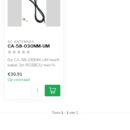
AC ANTENNAS
CA-58-030NM-UM
De CA-58-030NM-UM heeft
kabel 3m RG58C/U met N-
male & UHF-male
€30,91
connectoren.
Op voorraad
Toon
1
-
1
van 1