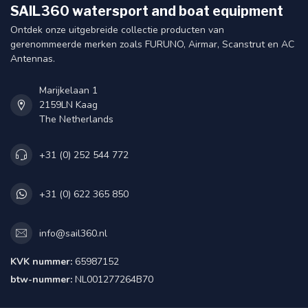
SAIL360 watersport and boat equipment
Ontdek onze uitgebreide collectie producten van
gerenommeerde merken zoals FURUNO, Airmar, Scanstrut en AC
Antennas.
Marijkelaan 1
2159LN Kaag
The Netherlands
+31 (0) 252 544 772
+31 (0) 622 365 850
info@sail360.nl
KVK nummer:
65987152
btw-nummer:
NL001277264B70