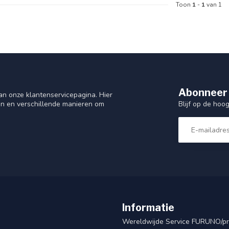
Toon
1
-
1
van 1
Abonneer 
n onze klantenservicepagina. Hier
Blijf op de hoo
en en verschillende manieren om
Informatie
Wereldwijde Service FURUNO/p