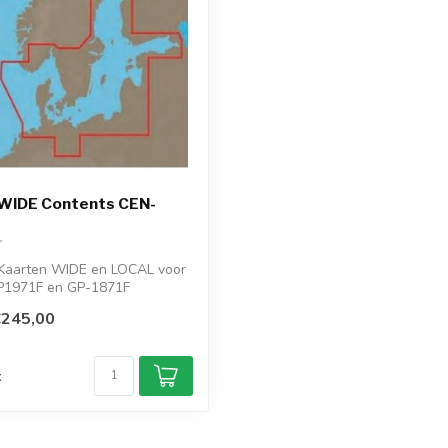
 WIDE Contents CEN-
Kaarten WIDE en LOCAL voor
1971F en GP-1871F
.
€245,00
d
k