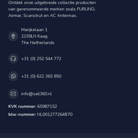
Ontdek onze uitgebreide collectie producten
van gerenommeerde merken zoals FURUNO,
Airmar, Scanstrut en AC Antennas.
Marijkelaan 1
2159LN Kaag
The Netherlands
+31 (0) 252 544 772
+31 (0) 622 365 850
info@sail360.nl
KVK nummer:
65987152
btw-nummer:
NL001277264B70