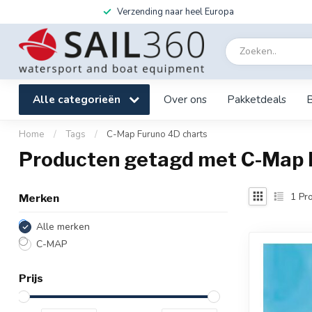
Verzending naar heel Europa
Alle categorieën
Over ons
Pakketdeals
Home
/
Tags
/
C-Map Furuno 4D charts
Producten getagd met C-Map 
1
Pro
Merken
Alle merken
C-MAP
Prijs