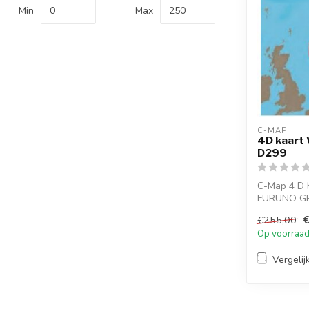
Min
Max
C-MAP
4D kaart
D299
C-Map 4 D 
FURUNO GP
kaartplotter
€255,00
...
Op voorraa
Vergelij