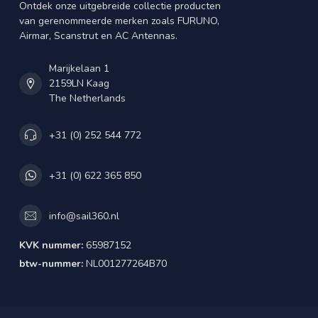
Ontdek onze uitgebreide collectie producten
van gerenommeerde merken zoals FURUNO,
Airmar, Scanstrut en AC Antennas.
Marijkelaan 1
2159LN Kaag
The Netherlands
+31 (0) 252 544 772
+31 (0) 622 365 850
info@sail360.nl
KVK nummer:
65987152
btw-nummer:
NL001277264B70