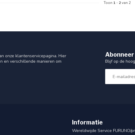
Toon
1
-
2
van 2
Abonneer 
n onze klantenservicepagina. Hier
Blijf op de hoo
en en verschillende manieren om
Informatie
Wereldwijde Service FURUNO/p