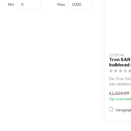
Min
Max
JOTRON
Tron SAR
bulkhead
De Tron SA
een elektro
automatisch 
€1.020,00
Op voorraa
Vergelij