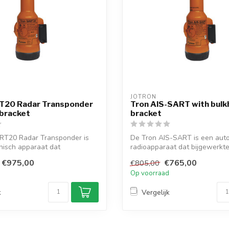
JOTRON
T20 Radar Transponder
Tron AIS-SART with bul
 bracket
bracket
RT20 Radar Transponder is
De Tron AIS-SART is een au
nisch apparaat dat
radioapparaat dat bijgewerkte
re...
updates v...
€975,00
€765,00
€805,00
d
Op voorraad
k
Vergelijk