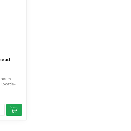
khead
tonoom
 locatie-