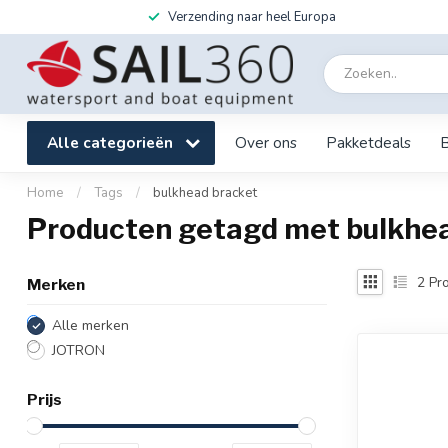
Verzending naar heel Europa
Alle categorieën
Over ons
Pakketdeals
Home
/
Tags
/
bulkhead bracket
Producten getagd met bulkhe
2
Pro
Merken
Alle merken
JOTRON
Prijs