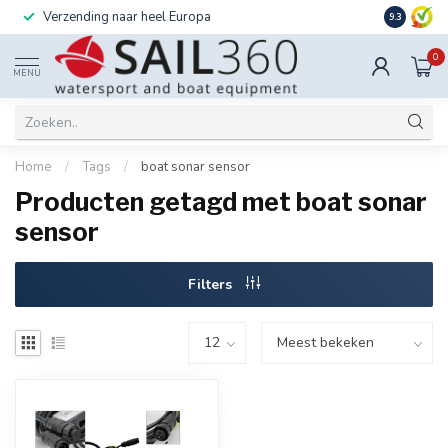
Verzending naar heel Europa
Ook instal
9.3
0
MENU
Home
/
Tags
/
boat sonar sensor
Producten getagd met boat sonar
sensor
Filters