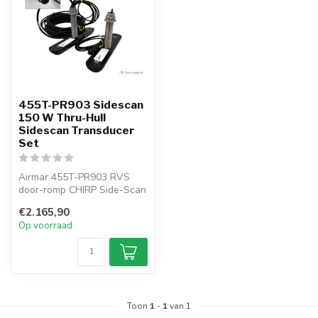
455T-PR903 Sidescan
150 W Thru-Hull
Sidescan Transducer
Set
Airmar 455T-PR903 RVS
door-romp CHIRP Side-Scan
transducerset, 150 W per
€2.165,90
unit op...
Op voorraad
Toon
1
-
1
van 1