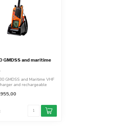
0 GMDSS and maritime
30 GMDSS and Maritime VHF
charger and rechargeable
€955,00
d
k