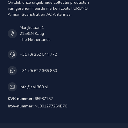
Ontdek onze uitgebreide collectie producten
van gerenommeerde merken zoals FURUNO,
Airmar, Scanstrut en AC Antennas.
Marijkelaan 1
2159LN Kaag
The Netherlands
+31 (0) 252 544 772
+31 (0) 622 365 850
info@sail360.nl
KVK nummer:
65987152
btw-nummer:
NL001277264B70