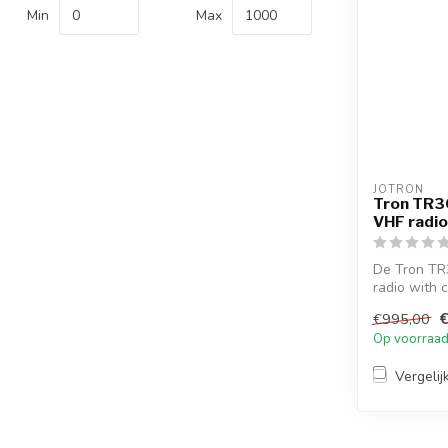
Min
Max
JOTRON
Tron TR3
VHF radio
De Tron TR
radio with 
battery ...
€995,00
Op voorraa
Vergelij