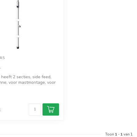
AS
eeft 2 secties, side feed,
ne, voor mastmontage, voor
d
k
Toon
1
-
1
van 1