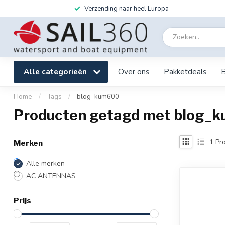
Verzending naar heel Europa
Alle categorieën
Over ons
Pakketdeals
Home
/
Tags
/
blog_kum600
Producten getagd met blog_
1
Pro
Merken
Alle merken
AC ANTENNAS
Prijs