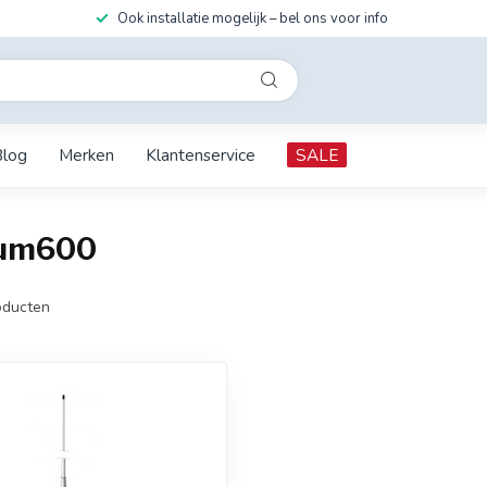
Ook installatie mogelijk – bel ons voor info
Blog
Merken
Klantenservice
SALE
kum600
ducten