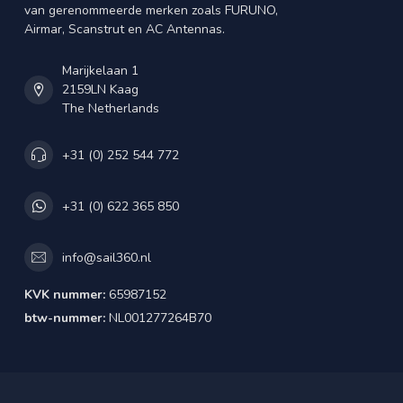
van gerenommeerde merken zoals FURUNO,
Airmar, Scanstrut en AC Antennas.
Marijkelaan 1
2159LN Kaag
The Netherlands
+31 (0) 252 544 772
+31 (0) 622 365 850
info@sail360.nl
KVK nummer:
65987152
btw-nummer:
NL001277264B70