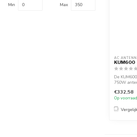
Min
Max
AC ANTENN
KUM600
De KUM600 h
750W anten
draad...
€332,58
Op voorraa
Vergelij