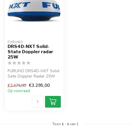
FURUNO
DRS4D-NXT Solid-
State Doppler radar
25W
FURUNO DRS4D-NXT Solid
Sate Doppler Radar 25W
met 24" Radomantenne. Een
€3.295,00
€3.475,00
radar...
Op voorraad
Toon
1
-
1
van 1