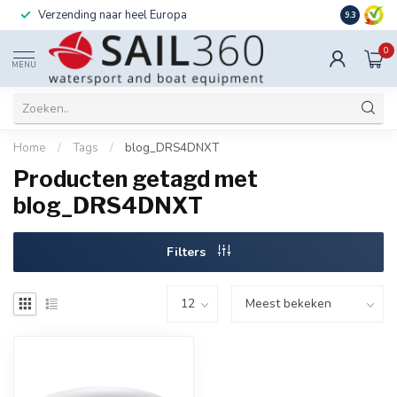
Verzending naar heel Europa
Ook instal
9.3
0
MENU
Home
/
Tags
/
blog_DRS4DNXT
Producten getagd met
blog_DRS4DNXT
Filters