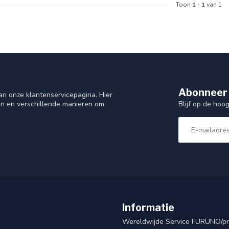
Toon
1
-
1
van 1
Abonneer 
n onze klantenservicepagina. Hier
Blijf op de hoo
en en verschillende manieren om
Informatie
Wereldwijde Service FURUNO/p