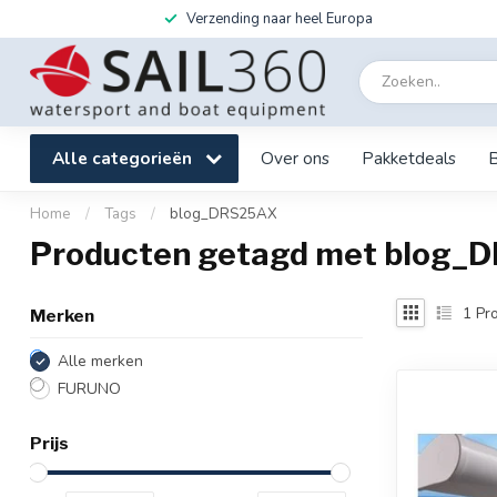
Verzending naar heel Europa
Alle categorieën
Over ons
Pakketdeals
Home
/
Tags
/
blog_DRS25AX
Producten getagd met blog_
1
Pro
Merken
Alle merken
FURUNO
Prijs