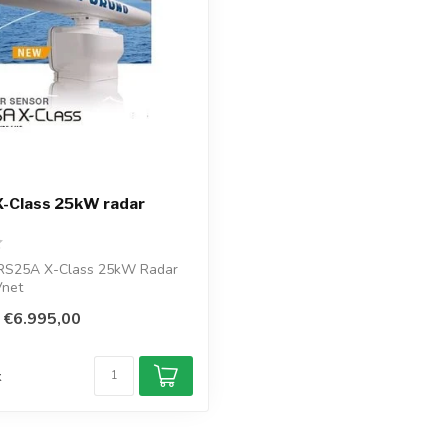
-Class 25kW radar
S25A X-Class 25kW Radar
Vnet
 op lange afstand z...
€6.995,00
d
k