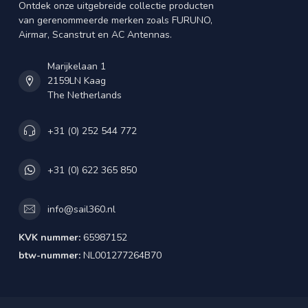
Ontdek onze uitgebreide collectie producten
van gerenommeerde merken zoals FURUNO,
Airmar, Scanstrut en AC Antennas.
Marijkelaan 1
2159LN Kaag
The Netherlands
+31 (0) 252 544 772
+31 (0) 622 365 850
info@sail360.nl
KVK nummer:
65987152
btw-nummer:
NL001277264B70