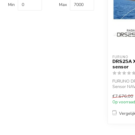
Min
Max
FURUNO
DRS25A X
sensor
FURUNO DR
Sensor NA
- Pulslengte
€7.676,00
Op voorraa
Vergelij