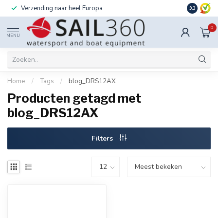
Verzending naar heel Europa
Ook instal
9.3
0
MENU
Home
/
Tags
/
blog_DRS12AX
Producten getagd met
blog_DRS12AX
Filters