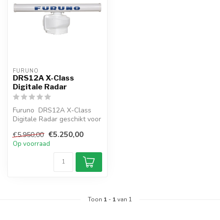
FURUNO
DRS12A X-Class
Digitale Radar
Furuno DRS12A X-Class
Digitale Radar geschikt voor
aansluiting op NAVnet
€5.250,00
€5.950,00
TZtouc...
Op voorraad
Toon
1
-
1
van 1