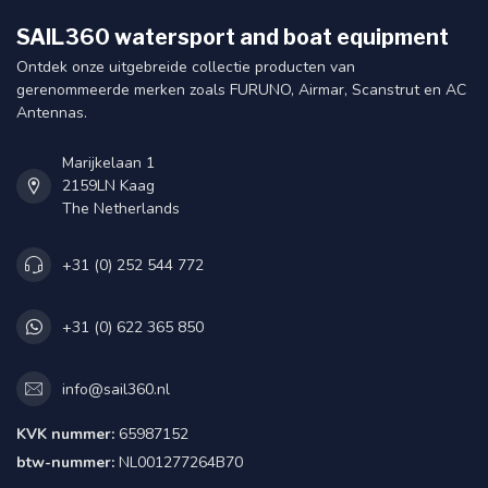
SAIL360 watersport and boat equipment
Ontdek onze uitgebreide collectie producten van
gerenommeerde merken zoals FURUNO, Airmar, Scanstrut en AC
Antennas.
Marijkelaan 1
2159LN Kaag
The Netherlands
+31 (0) 252 544 772
+31 (0) 622 365 850
info@sail360.nl
KVK nummer:
65987152
btw-nummer:
NL001277264B70