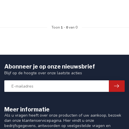
Toon
1
-
0
van 0
Abonneer je op onze nieuwsbrief
Blijf op de hoogte over onze laatste acties
Meer informatie
Als u vragen heeft over onze producten of uw aankoop, bezoek
dan onze klantenservicepagina. Hier vindt u onze
bedrijfsgegevens, antwoorden op veelgestelde vragen en