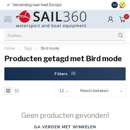
Verzending naar heel Europa
Ook instal
9.3
0
MENU
Home
/
Tags
/
Bird mode
Producten getagd met Bird mode
Filters
Geen producten gevonden!
GA VERDER MET WINKELEN