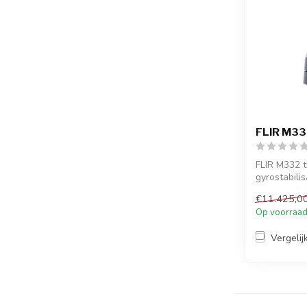
FLIR M33
FLIR M332 
gyrostabili
voor st...
€11.425,0
Op voorraa
Vergelij