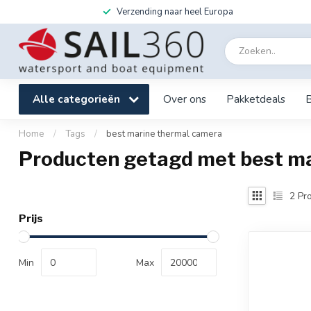
Verzending naar heel Europa
Alle categorieën
Over ons
Pakketdeals
Home
/
Tags
/
best marine thermal camera
Producten getagd met best m
2
Pro
Prijs
Min
Max