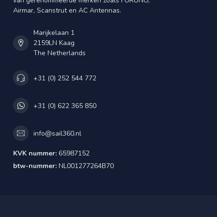
van gerenommeerde merken zoals FURUNO,
Airmar, Scanstrut en AC Antennas.
Marijkelaan 1
2159LN Kaag
The Netherlands
+31 (0) 252 544 772
+31 (0) 622 365 850
info@sail360.nl
KVK nummer:
65987152
btw-nummer:
NL001277264B70