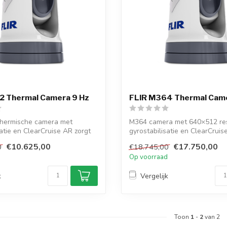
2 Thermal Camera 9 Hz
FLIR M364 Thermal Cam
thermische camera met
M364 camera met 640×512 res
satie en ClearCruise AR zorgt
gyrostabilisatie en ClearCruis
voor...
€10.625,00
€17.750,00
0
€18.745,00
d
Op voorraad
k
Vergelijk
Toon
1
-
2
van 2