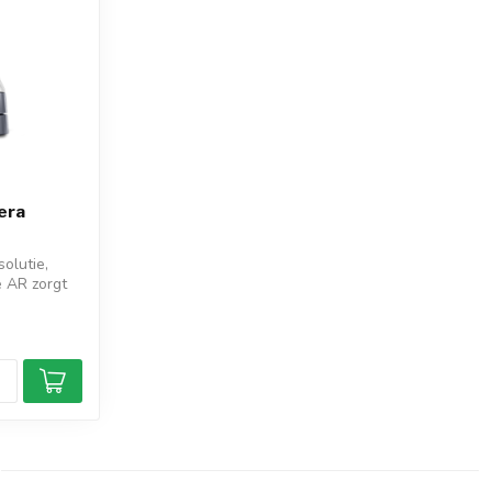
era
olutie,
e AR zorgt