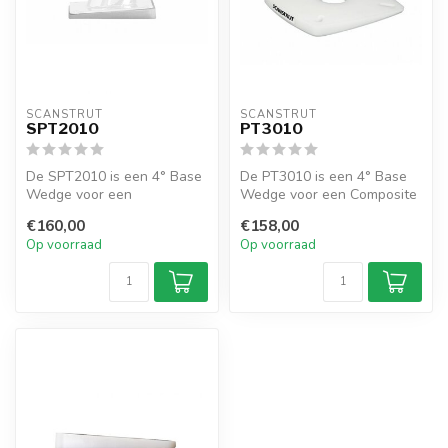
SCANSTRUT
SCANSTRUT
SPT2010
PT3010
De SPT2010 is een 4° Base
De PT3010 is een 4° Base
Wedge voor een
Wedge voor een Composite
roestvrijstalen Power
of Aluminium Power Tower.
€160,00
€158,00
Tower.
Op voorraad
Op voorraad