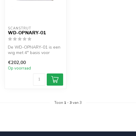
SCANSTRUT
WD-OPNARY-01
De WD-OPNARY-01 is een
wig met 4° basis voor
directe open array montage.
€202,00
Op voorraad
Toon
1
-
3
van 3