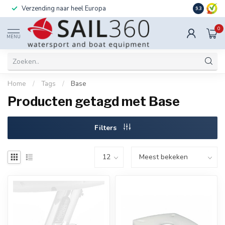
Verzending naar heel Europa
Ook instal
9.3
0
MENU
Home
/
Tags
/
Base
Producten getagd met Base
Filters