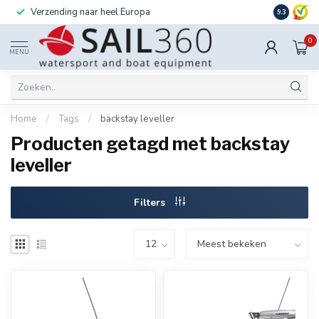
Verzending naar heel Europa
Ook instal
9.3
0
MENU
Home
/
Tags
/
backstay leveller
Producten getagd met backstay
leveller
Filters