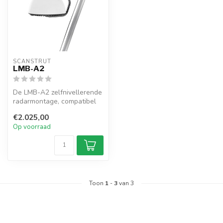
SCANSTRUT
LMB-A2
De LMB-A2 zelfnivellerende
radarmontage, compatibel
met Furuno, verhoogt uw
€2.025,00
rada...
Op voorraad
Toon
1
-
3
van 3