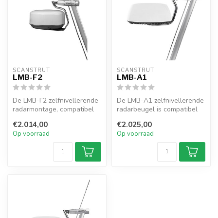
SCANSTRUT
SCANSTRUT
LMB-F2
LMB-A1
De LMB-F2 zelfnivellerende
De LMB-A1 zelfnivellerende
radarmontage, compatibel
radarbeugel is compatibel
met Furuno, verhoogt uw
met Garmin, Raymarine,
€2.014,00
€2.025,00
rada...
B&G ...
Op voorraad
Op voorraad