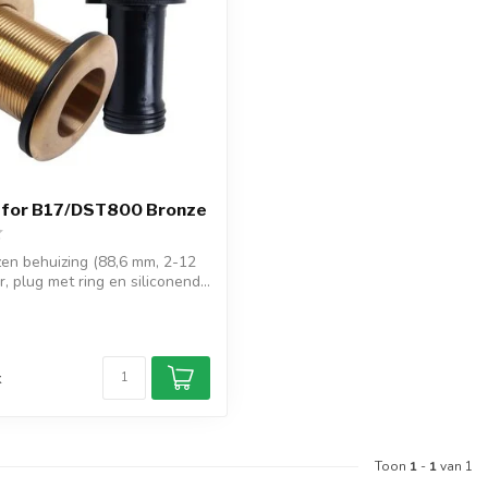
it for B17/DST800 Bronze
en behuizing (88,6 mm, 2-12
, plug met ring en siliconend...
d
k
Toon
1
-
1
van 1