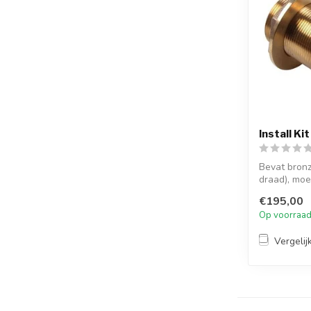
Install K
Bevat bronz
draad), moer
€195,00
Op voorraa
Vergelij