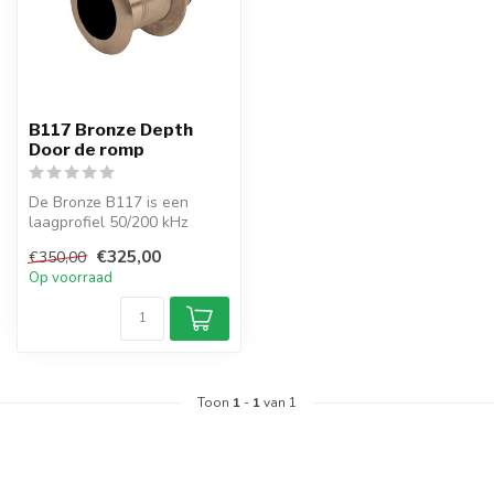
B117 Bronze Depth
Door de romp
De Bronze B117 is een
laagprofiel 50/200 kHz
bronzen transducer voor
€325,00
€350,00
boten tot 8...
Op voorraad
Toon
1
-
1
van 1