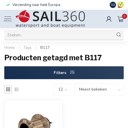
Verzending naar heel Europa
Ook instal
9.3
0
MENU
Home
/
Tags
/
B117
Producten getagd met B117
Filters