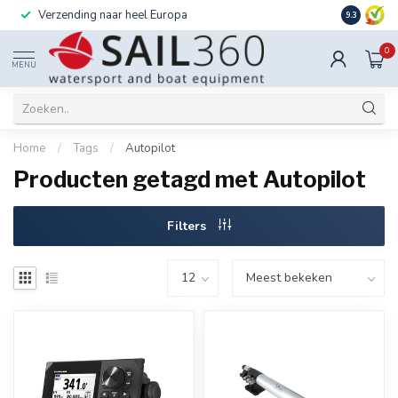
Verzending naar heel Europa
Ook instal
9.3
0
MENU
Home
/
Tags
/
Autopilot
Producten getagd met Autopilot
Filters