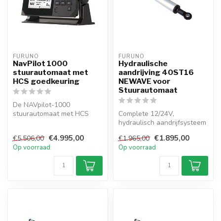
FURUNO
FURUNO
NavPilot 1000
Hydraulische
stuurautomaat met
aandrijving 40ST16
HCS goedkeuring
NEWAVE voor
Stuurautomaat
De NAVpilot-1000
stuurautomaat met HCS
Complete 12/24V,
goedkeuring Heading
hydraulisch aandrijfsysteem
Control System voor...
voor zeilboten tot 13,5 m.
€4.995,00
€1.895,00
€5.506,00
€1.965,00
Compact,...
Op voorraad
Op voorraad