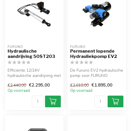
FURUNO
FURUNO
Hydraulische
Permanent lopende
aandrijving 50ST203
Hydrauliekpomp EV2
Efficiënte 12/24V
De Furuno EV2 hydraulische
hydraulische aandrijving met
pomp voor FURUNO
700 kg stuwkracht en 3
autopiloten met
€2.295,00
€1.895,00
€2.440,00
€2.010,00
L/min debi...
elektroventiel, 12/2...
Op voorraad
Op voorraad