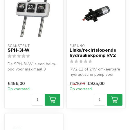
SCANSTRUT
FURUNO
SPH-3I-W
Links/rechtslopende
hydrauliekpomp RV2
De SPH-3I-W is een helm-
pod voor maximaal 3
RV2 12 of 24V omkeerbare
instrumenten. Biedt
hydraulische pomp voor
waterdichte mont...
FURUNO autopiloten.
€456,00
€925,00
€975,00
Instelbare f...
Op voorraad
Op voorraad