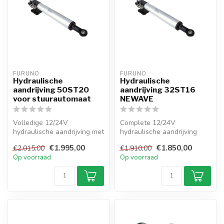
FURUNO
FURUNO
Hydraulische
Hydraulische
aandrijving 50ST20
aandrijving 32ST16
voor stuurautomaat
NEWAVE
Volledige 12/24V
Complete 12/24V
hydraulische aandrijving met
hydraulische aandrijving
700 kg kracht voor
voor zeilboten tot 10 m.
€1.995,00
€1.850,00
€2.015,00
€1.910,00
zeiljachten tot...
Compact, onder...
Op voorraad
Op voorraad