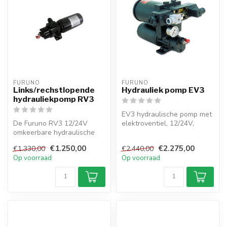
FURUNO
FURUNO
Links/rechstlopende
Hydrauliek pomp EV3
hydrauliekpomp RV3
EV3 hydraulische pomp met
De Furuno RV3 12/24V
elektroventiel, 12/24V,
omkeerbare hydraulische
650cc, 1L reservoir en
pomp voor FURUNO
instelb...
€1.250,00
€2.275,00
€1.330,00
€2.440,00
autopiloten. Met 6...
Op voorraad
Op voorraad